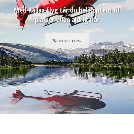
Med Kallax Flyg tar du helikoptern till
platser bilen aldrig når
Planera din resa