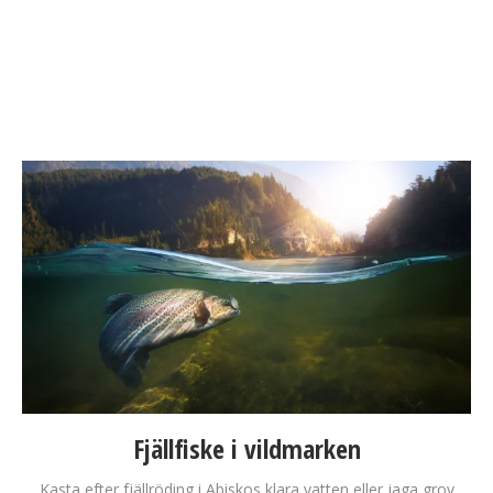
Fjällfiske i vildmarken
Kasta efter fjällröding i Abiskos klara vatten eller jaga grov