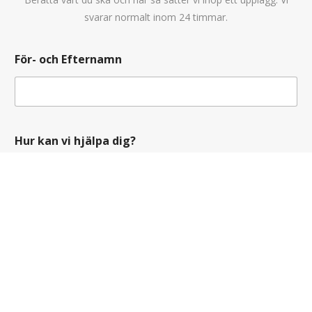
svarar normalt inom 24 timmar.
v
För- och Efternamn
i
F
ö
r
-
T
H
Hur kan vi hjälpa dig?
e
u
l
r
e
F
f
ö
o
r
n
-
n
Telefonnummer
v
u
i
m
m
e
r
Email
*