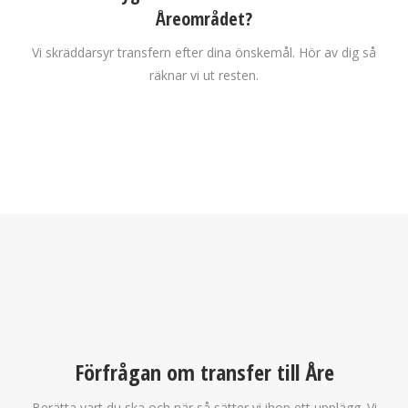
Åreområdet?
Vi skräddarsyr transfern efter dina önskemål. Hör av dig så
räknar vi ut resten.
Förfrågan om transfer till Åre
Berätta vart du ska och när så sätter vi ihop ett upplägg. Vi