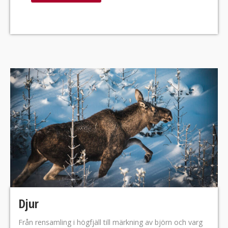
Djur
Från rensamling i högfjäll till märkning av björn och varg