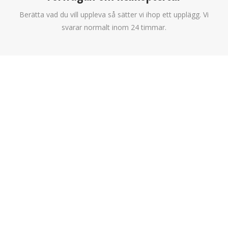
Berätta vad du vill uppleva så sätter vi ihop ett upplägg. Vi
svarar normalt inom 24 timmar.
d
För- och Efternamn
i
g
?
F
ö
r
Hur kan vi hjälpa dig?
-
E
f
t
e
r
H
n
Telefonnummer
u
a
r
m
k
n
a
n