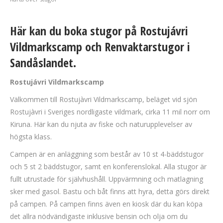
Här kan du boka stugor på Rostujávri
Vildmarkscamp och Renvaktarstugor i
Sandåslandet.
Rostujávri Vildmarkscamp
Välkommen till Rostujàvri Vildmarkscamp, beläget vid sjön
Rostujàvri i Sveriges nordligaste vildmark, cirka 11 mil norr om
Kiruna. Här kan du njuta av fiske och naturupplevelser av
högsta klass.
Campen är en anläggning som består av 10 st 4-bäddstugor
och 5 st 2 bäddstugor, samt en konferenslokal. Alla stugor är
fullt utrustade för självhushåll. Uppvärmning och matlagning
sker med gasol. Bastu och båt finns att hyra, detta görs direkt
på campen. På campen finns även en kiosk där du kan köpa
det allra nödvändigaste inklusive bensin och olja om du