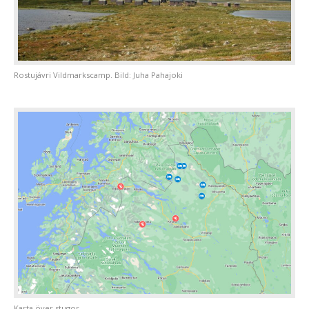
Rostujávri Vildmarkscamp. Bild: Juha Pahajoki
Karta över stugor