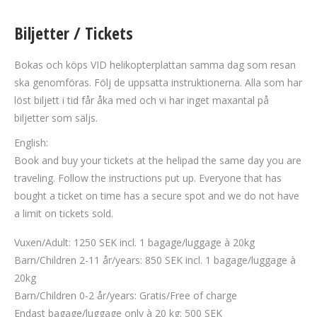
Biljetter / Tickets
Bokas och köps VID helikopterplattan samma dag som resan
ska genomföras. Följ de uppsatta instruktionerna. Alla som har
löst biljett i tid får åka med och vi har inget maxantal på
biljetter som säljs.
English:
Book and buy your tickets at the helipad the same day you are
traveling. Follow the instructions put up. Everyone that has
bought a ticket on time has a secure spot and we do not have
a limit on tickets sold.
Vuxen/Adult: 1250 SEK incl. 1 bagage/luggage à 20kg
Barn/Children 2-11 år/years: 850 SEK incl. 1 bagage/luggage à
20kg
Barn/Children 0-2 år/years: Gratis/Free of charge
Endast bagage/luggage only à 20 kg: 500 SEK