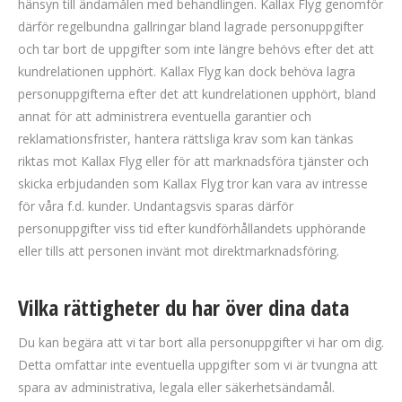
hänsyn till ändamålen med behandlingen. Kallax Flyg genomför
därför regelbundna gallringar bland lagrade personuppgifter
och tar bort de uppgifter som inte längre behövs efter det att
kundrelationen upphört. Kallax Flyg kan dock behöva lagra
personuppgifterna efter det att kundrelationen upphört, bland
annat för att administrera eventuella garantier och
reklamationsfrister, hantera rättsliga krav som kan tänkas
riktas mot Kallax Flyg eller för att marknadsföra tjänster och
skicka erbjudanden som Kallax Flyg tror kan vara av intresse
för våra f.d. kunder. Undantagsvis sparas därför
personuppgifter viss tid efter kundförhållandets upphörande
eller tills att personen invänt mot direktmarknadsföring.
Vilka rättigheter du har över dina data
Du kan begära att vi tar bort alla personuppgifter vi har om dig.
Detta omfattar inte eventuella uppgifter som vi är tvungna att
spara av administrativa, legala eller säkerhetsändamål.