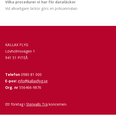
Vilka procedurer vi har för dataläckor
Vid allvarligare läckor görs en polisanmälan.
KALLAX FLYG
Lövholmsvägen 1
941 51 PITEÅ
Telefon
0980 81 000
E-pos
t
info@kallaxflyg.se
Org. nr
556466-9876
Ett företag i
Stenvalls Trä
koncernen.