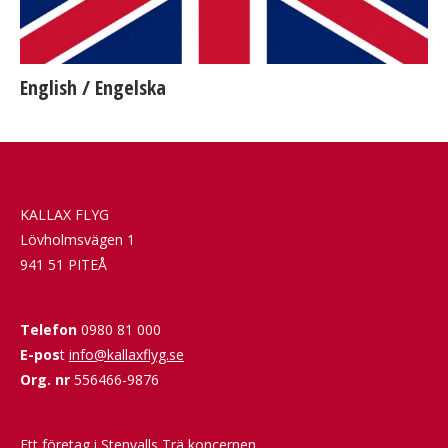
English / Engelska
KALLAX FLYG
Lövholmsvägen 1
941 51 PITEÅ
Telefon
0980 81 000
E-pos
t
info@kallaxflyg.se
Org. nr
556466-9876
Ett företag i
Stenvalls Trä
koncernen.