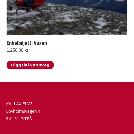
Enkelbiljett: Vuxen
1,250,00
kr
Lägg till i varukorg
KALLAX FLYG
Lövholmsvägen 1
941 51 PITEÅ